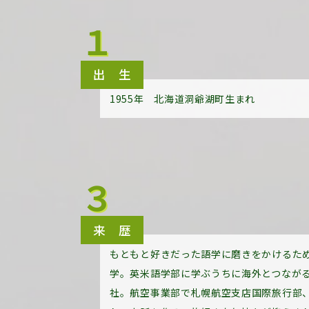
１
出 生
1955年 北海道洞爺湖町生まれ
３
来 歴
もともと好きだった語学に磨きをかけるた
学。英米語学部に学ぶうちに海外とつなが
社。航空事業部で札幌航空支店国際旅行部