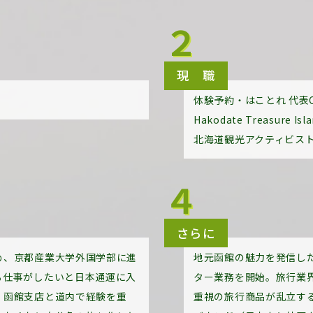
２
現 職
体験予約・はことれ 代表C
Hakodate Treasure Isl
北海道観光アクティビス
４
さらに
め、京都産業大学外国学部に進
地元函館の魅力を発信し
る仕事がしたいと日本通運に入
ター業務を開始。旅行業
、函館支店と道内で経験を重
重視の旅行商品が乱立す