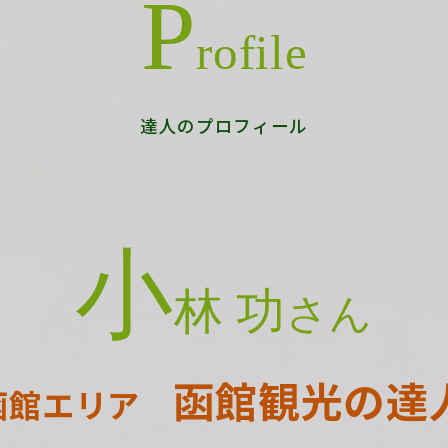
P
rofile
達人のプロフィール
小
林 功
さん
函館観光の達
函館エリア