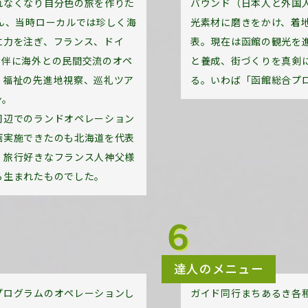
れなくなり自分色の旅を作りた
バウンド（日本人と外国
ん、当時ローカルでは珍しく海
光素材に磨きをかけ、着
に力を注ぎ、フランス、ドイ
表。現在は函館の観光を
と伴に海外との民間交流のオペ
と養成、街づくりを真剣
、福祉の先進地視察、巡礼ツア
る。いわば「函館総合プ
ン。
周辺でのランドオペレーション
画実施できたのも北海道を代表
、旅行好きなフランス人神父様
ら生まれたものでした。
６
達人のメニュー
プログラムのオペレーションし
ガイド同行まちあるき各