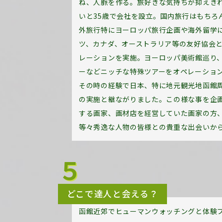
ね、人脈を作る。旅好きな気持ちが抑えき
いと35歳で会社を設立。国内旅行はもちろ
外旅行特にヨーロッパ旅行企画や海外留学
ツ、カナダ、オーストラリア等の友好協会
レーションを実施。ヨーロッパ美術館巡り
ーなどニッチな特殊ツアーをオペレーショ
その時の経験で日本、特に地元観光地函館
の実施と継ながりました。この様な事を企
する画家、画材店を経営していた画家の方
等々秀逸な人物の皆様との貴重な出会いか
５
どこで達人と会える？
函館近郊でヒューマンウォッチングと体験