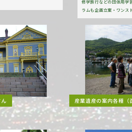
修学旅行などの団体用学
ラムも企画立案・ワンス
さん
産業遺産の案内各種（